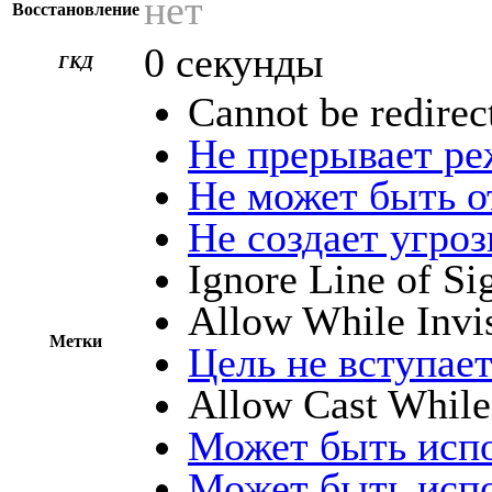
нет
Восстановление
0 секунды
ГКД
Cannot be redirec
Не прерывает р
Не может быть о
Не создает угро
Ignore Line of Si
Allow While Invi
Метки
Цель не вступает
Allow Cast While
Может быть испо
Может быть испо