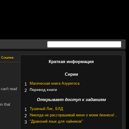
Ссылки
Ссылки
Краткая информация
Серии
Магическая книга Азурегоса
1
 can't read
Перевод книги
2
Открывает доступ к заданиям
in that
Тушеный Лис, БЛД
1
Никогда не расспрашивай меня о моем бизнесе!…
2
"Драконий язык для чайников"
3