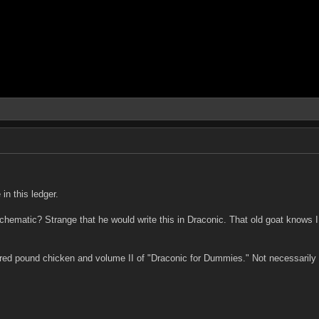
in this ledger.
schematic? Strange that he would write this in Draconic. That old goat knows I
ndred pound chicken and volume II of "Draconic for Dummies." Not necessarily 