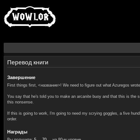
Перевод книги
Завершение
First things first, <название>! We need to figure out what Azuregos wrote 
You say that he's told you to make an arcanite buoy and that this is the 
this nonsense.
If this is going to work, I'm going to need my scrying goggles, a five hu
order.
Награды
Вы получите:
5
70
на 80-м уровне