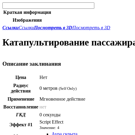
Краткая информация
Изображения
Ссылки
Ссылки
Посмотреть в 3D
Посмотреть в 3D
Катапультирование пассажира
Описание заклинания
Цена
Нет
Радиус
0 метров
(Self Only)
действия
Применение
Мгновенное действие
Восстановление
нет
ГКД
0 секунды
Script Effect
Эффект #1
Значение: 4
Аура скрыта