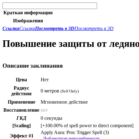
Краткая информация
Изображения
Ссылки
Ссылки
Посмотреть в 3D
Посмотреть в 3D
Повышение защиты от ледяно
Описание заклинания
Цена
Нет
Радиус
0 метров
(Self Only)
действия
Применение
Мгновенное действие
Восстановление
нет
ГКД
0 секунды
[Scaling]
[+100.00% of spell power to direct component]
Apply Aura: Proc Trigger Spell (3)
Эффект #1
Доблестная неколебимость