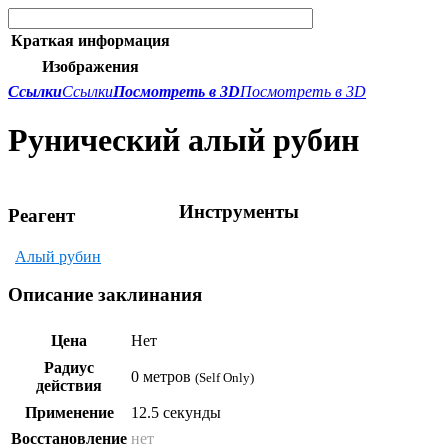
Краткая информация
Изображения
Ссылки
Ссылки
Посмотреть в 3D
Посмотреть в 3D
Рунический алый рубин
Инструменты
Реагент
Шлифовальный камень
Алый рубин
Описание заклинания
Цена
Нет
Радиус
0 метров
(Self Only)
действия
Применение
12.5 секунды
Восстановление
нет