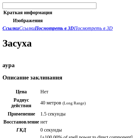
Краткая информация
Изображения
Ссылки
Ссылки
Посмотреть в 3D
Посмотреть в 3D
Засуха
аура
Описание заклинания
Цена
Нет
Радиус
40 метров
(Long Range)
действия
Применение
1.5 секунды
Восстановление
нет
ГКД
0 секунды
[+100.00% of spell power to direct component]