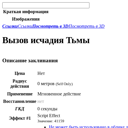
Краткая информация
Изображения
Ссылки
Ссылки
Посмотреть в 3D
Посмотреть в 3D
Вызов исчадия Тьмы
Описание заклинания
Цена
Нет
Радиус
0 метров
(Self Only)
действия
Применение
Мгновенное действие
Восстановление
нет
ГКД
0 секунды
Script Effect
Эффект #1
Значение: 41159
Не может быть использовано в облике 