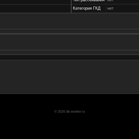
Категория ГКД
нет
© 2026 db.wowlor.ru