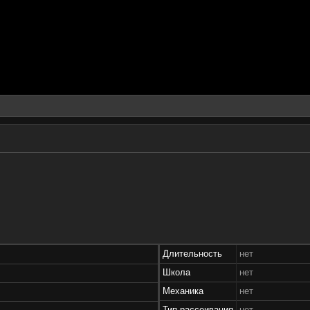
Длительность
нет
Школа
нет
Механика
нет
Тип рассеивания
нет