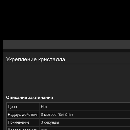
Укрепление кристалла
Описание заклинания
Цена
Нет
Радиус действия
0 метров
(Self Only)
Применение
3 секунды