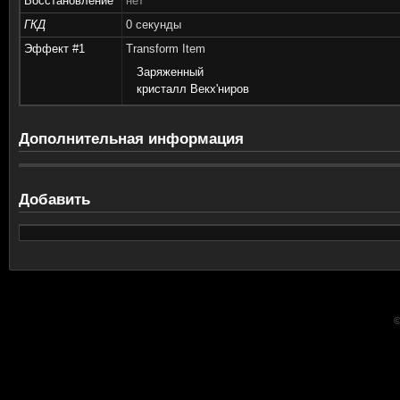
Восстановление
нет
ГКД
0 секунды
Эффект #1
Transform Item
Заряженный
кристалл Векх'ниров
Дополнительная информация
Добавить
©