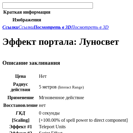
Краткая информация
Изображения
Ссылки
Ссылки
Посмотреть в 3D
Посмотреть в 3D
Эффект портала: Луносвет
Описание заклинания
Цена
Нет
Радиус
5 метров
(Interact Range)
действия
Применение
Мгновенное действие
Восстановление
нет
ГКД
0 секунды
[Scaling]
[+100.00% of spell power to direct component]
Эффект #1
Teleport Units