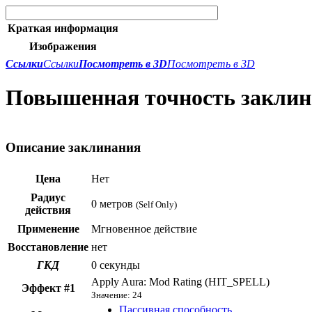
Краткая информация
Изображения
Ссылки
Ссылки
Посмотреть в 3D
Посмотреть в 3D
Повышенная точность заклин
Описание заклинания
Цена
Нет
Радиус
0 метров
(Self Only)
действия
Применение
Мгновенное действие
Восстановление
нет
ГКД
0 секунды
Apply Aura: Mod Rating (HIT_SPELL)
Эффект #1
Значение: 24
Пассивная способность