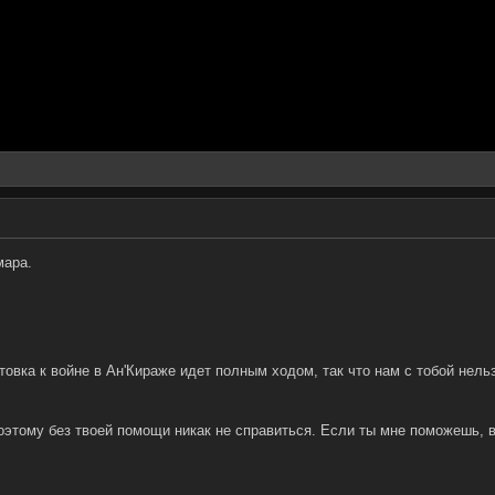
мара.
товка к войне в Ан'Кираже идет полным ходом, так что нам с тобой нель
поэтому без твоей помощи никак не справиться. Если ты мне поможешь, 